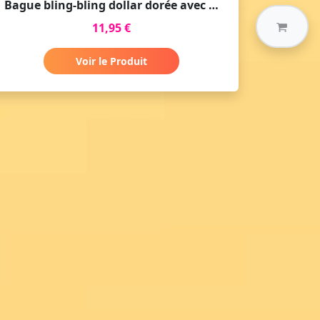
Bague bling-bling dollar dorée avec fausse pierre
11,95 €
Voir le Produit