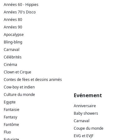
Années 60 - Hippies
Années 70's Disco
Années 80
Années 90
Apocalypse
Bling-bling
Carnaval
Célébrités
Cinéma
Clown et Cirque
Contes de fées et dessins animés
Cow-boy et indien
Culture du monde
Evénement
Egypte
Anniversaire
Fantaisie
Baby showers
Fantasy
Carnaval
Fantôme
Coupe du monde
Fluo
EVG et EVJF
Futuriste