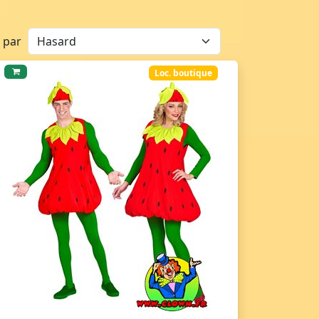
r par
Loc. boutique