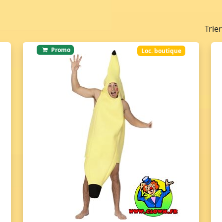
Trie
Promo
Loc. boutique