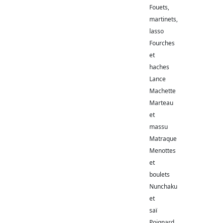
Fouets,
martinets,
lasso
Fourches
et
haches
Lance
Machette
Marteau
et
massu
Matraque
Menottes
et
boulets
Nunchaku
et
saï
Poignard