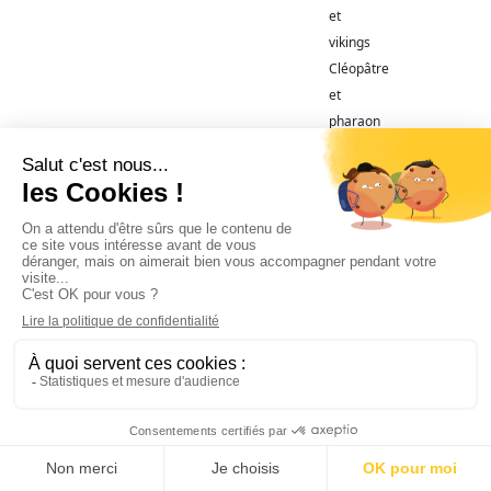
et
vikings
Cléopâtre
et
pharaon
Hippie
Médiéval
et
chevalier
Mousquetaire
Mythologie
-
romaine
Napoléon
Indien
d'Amérique
Manga
Melon
Normaux