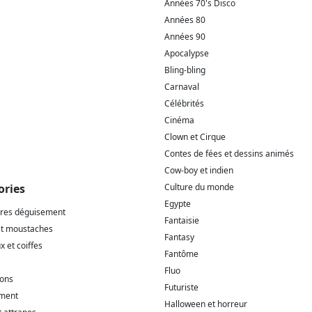
Années 70's Disco
Années 80
Années 90
Apocalypse
Bling-bling
Carnaval
Célébrités
Cinéma
Clown et Cirque
Contes de fées et dessins animés
Cow-boy et indien
ories
Culture du monde
Egypte
ires déguisement
Fantaisie
et moustaches
Fantasy
 et coiffes
Fantôme
Fluo
ions
Futuriste
ment
Halloween et horreur