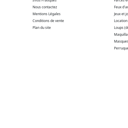
Infos Pratiques
Farces e
Nous contactez
Feux d'ar
Mentions Légales
Jeux et j
Conditions de vente
Location
Plan du site
Loups (
Maquill
Masque
Perruqu