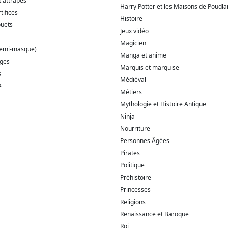
t attrapes
Harry Potter et les Maisons de Poudla
tifices
Histoire
ouets
Jeux vidéo
Magicien
demi-masque)
Manga et anime
ages
Marquis et marquise
s
Médiéval
e
Métiers
Mythologie et Histoire Antique
Ninja
Nourriture
Personnes Âgées
Pirates
Politique
Préhistoire
Princesses
Religions
Renaissance et Baroque
Roi