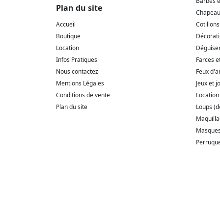
Barbes 
Plan du site
Chapeaux
Accueil
Cotillons
Boutique
Décorat
Location
Déguise
Infos Pratiques
Farces e
Nous contactez
Feux d'ar
Mentions Légales
Jeux et j
Conditions de vente
Location
Plan du site
Loups (
Maquill
Masque
Perruqu