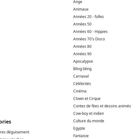
Ange
Animaux
Années 20 - folles
Années 50
Années 60 - Hippies
Années 70's Disco
Années 80
Années 90
Apocalypse
Bling-bling
Carnaval
Célébrités
Cinéma
Clown et Cirque
Contes de fées et dessins animés
Cow-boy et indien
ories
Culture du monde
Egypte
ires déguisement
Fantaisie