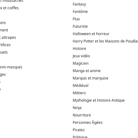
et moustaches
Fantasy
 et coiffes
Fantôme
Fluo
ions
Futuriste
ment
Halloween et horreur
t attrapes
Harry Potter et les Maisons de Poudla
tifices
Histoire
ouets
Jeux vidéo
Magicien
demi-masque)
Manga et anime
ages
Marquis et marquise
s
Médiéval
e
Métiers
Mythologie et Histoire Antique
Ninja
Nourriture
Personnes Âgées
Pirates
Politique