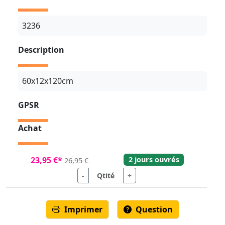
3236
Description
60x12x120cm
GPSR
Achat
2 jours ouvrés
23,95 €*
26,95 €
-
+
Imprimer
Question