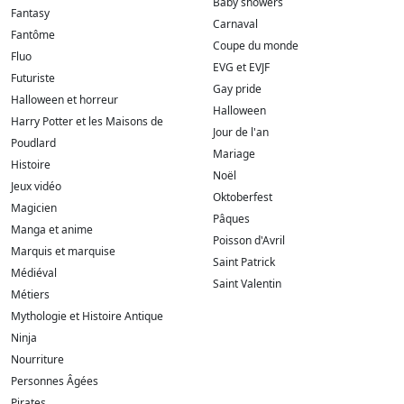
Baby showers
Fantasy
Carnaval
Fantôme
Coupe du monde
Fluo
EVG et EVJF
Futuriste
Gay pride
Halloween et horreur
Halloween
Harry Potter et les Maisons de
Jour de l'an
Poudlard
Mariage
Histoire
Noël
Jeux vidéo
Oktoberfest
Magicien
Pâques
Manga et anime
Poisson d'Avril
Marquis et marquise
Saint Patrick
Médiéval
Saint Valentin
Métiers
Mythologie et Histoire Antique
Ninja
Nourriture
Personnes Âgées
Pirates