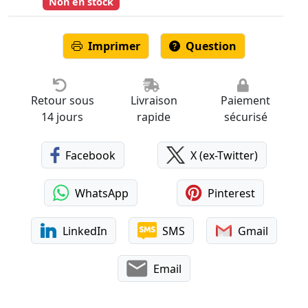
Non en stock
Imprimer
Question
Retour sous
Livraison
Paiement
14 jours
rapide
sécurisé
Facebook
X (ex-Twitter)
WhatsApp
Pinterest
LinkedIn
SMS
Gmail
Email