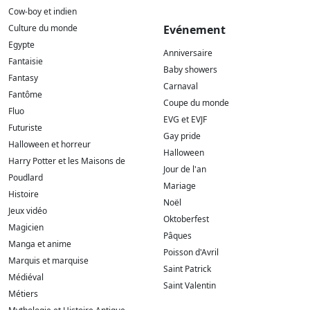
Cow-boy et indien
Culture du monde
Evénement
Egypte
Anniversaire
Fantaisie
Baby showers
Fantasy
Carnaval
Fantôme
Coupe du monde
Fluo
EVG et EVJF
Futuriste
Gay pride
Halloween et horreur
Halloween
Harry Potter et les Maisons de
Jour de l'an
Poudlard
Mariage
Histoire
Noël
Jeux vidéo
Oktoberfest
Magicien
Pâques
Manga et anime
Poisson d'Avril
Marquis et marquise
Saint Patrick
Médiéval
Saint Valentin
Métiers