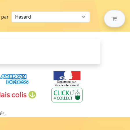
r par
és.