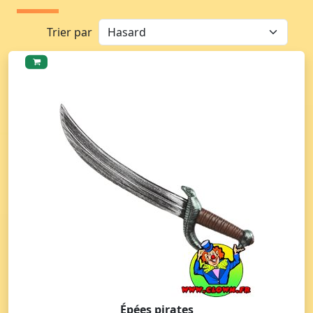
Trier par
Épées pirates