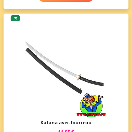
Katana avec fourreau
11,95 €