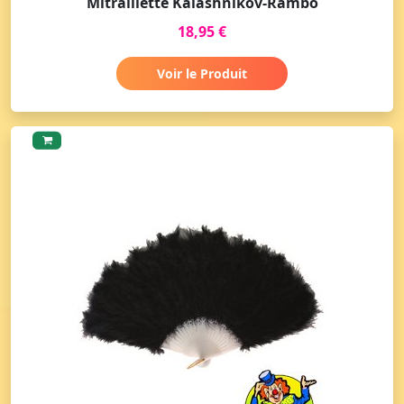
Mitraillette Kalashnikov-Rambo
18,95 €
Voir le Produit