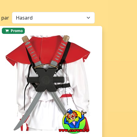
r par
Promo