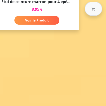
Etui de ceinture marron pour 4 epées ou armes aspect cuir
8,95 €
Voir le Produit