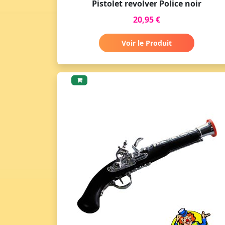
Pistolet revolver Police noir
20,95 €
Voir le Produit