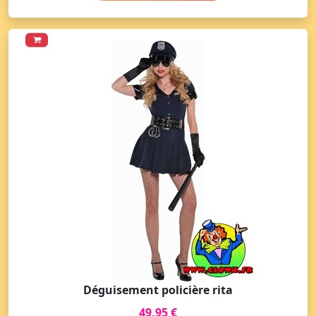
Déguisement policière rita
49,95 €