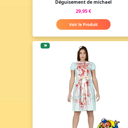
Déguisement de michael
29,95 €
Voir le Produit