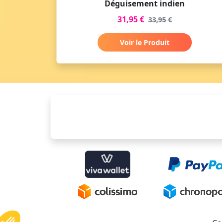
Déguisement indien
31,95 €
33,95 €
Voir le Produit