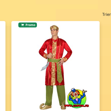
Trie
Promo