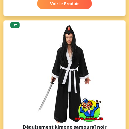
Voir le Produit
Déguisement kimono samouraï noir