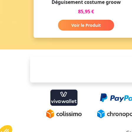
Déguisement costume groow
85,95 €
Voir le Produit