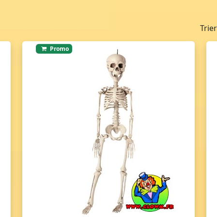
Trie
Promo