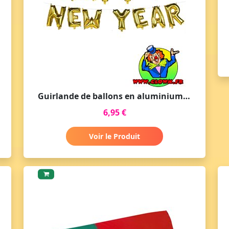
Guirlande de ballons en aluminium 'H A P P Y N E W Y E A R'
6,95 €
Voir le Produit