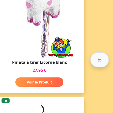
Piñata à tirer Licorne blanc
27,95 €
Voir le Produit