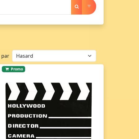
r par
Promo