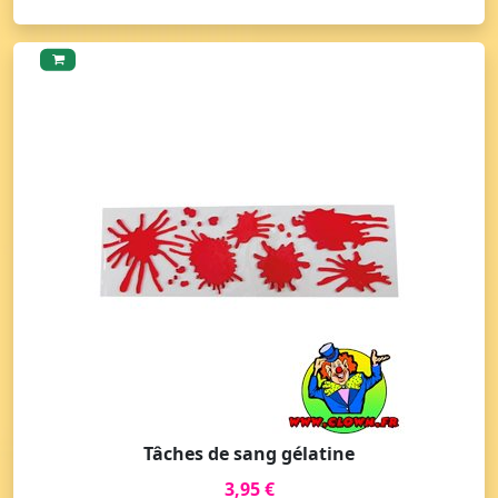
Tâches de sang gélatine
3,95 €