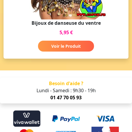
Bijoux de danseuse du ventre
5,95 €
Voir le Produit
Besoin d'aide ?
Lundi - Samedi : 9h30 - 19h
01 47 70 05 93