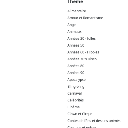
Thème
Alimentaire
Amour et Romantisme
Ange
Animaux
Années 20 - folles
Années 50
Années 60 - Hippies
Années 70's Disco
Années 80
Années 90
Apocalypse
Bling-bling
Carnaval
Célébrités
Cinéma
Clown et Cirque
Contes de fées et dessins animés
Cow-boy et indien