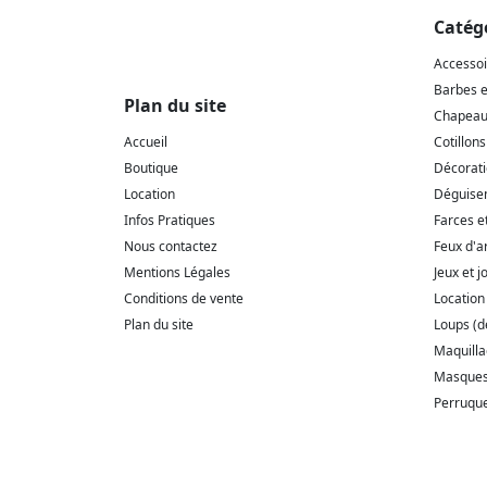
Catég
Accesso
Barbes 
Plan du site
Chapeaux
Accueil
Cotillons
Boutique
Décorat
Location
Déguise
Infos Pratiques
Farces e
Nous contactez
Feux d'ar
Mentions Légales
Jeux et j
Conditions de vente
Location
Plan du site
Loups (
Maquill
Masque
Perruqu