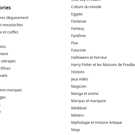
ories
Culture du monde
Egypte
ires déguisement
Fantaisie
et moustaches
Fantasy
 et coiffes
Fantôme
Fluo
ions
Futuriste
ment
Halloween et horreur
t attrapes
Harry Potter et les Maisons de Poudla
tifices
Histoire
ouets
Jeux vidéo
Magicien
demi-masque)
Manga et anime
ages
Marquis et marquise
s
Médiéval
e
Métiers
Mythologie et Histoire Antique
Ninja