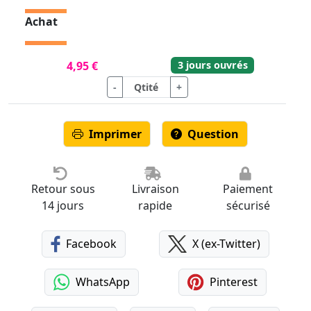
Achat
3 jours ouvrés
4,95 €
-
+
Imprimer
Question
Retour sous
Livraison
Paiement
14 jours
rapide
sécurisé
Facebook
X (ex-Twitter)
WhatsApp
Pinterest