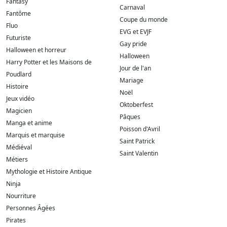
Fantasy
Carnaval
Fantôme
Coupe du monde
Fluo
EVG et EVJF
Futuriste
Gay pride
Halloween et horreur
Halloween
Harry Potter et les Maisons de
Jour de l'an
Poudlard
Mariage
Histoire
Noël
Jeux vidéo
Oktoberfest
Magicien
Pâques
Manga et anime
Poisson d'Avril
Marquis et marquise
Saint Patrick
Médiéval
Saint Valentin
Métiers
Mythologie et Histoire Antique
Ninja
Nourriture
Personnes Âgées
Pirates