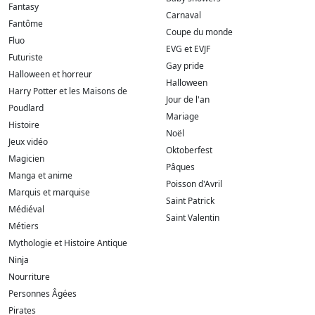
Fantasy
Carnaval
Fantôme
Coupe du monde
Fluo
EVG et EVJF
Futuriste
Gay pride
Halloween et horreur
Halloween
Harry Potter et les Maisons de
Jour de l'an
Poudlard
Mariage
Histoire
Noël
Jeux vidéo
Oktoberfest
Magicien
Pâques
Manga et anime
Poisson d'Avril
Marquis et marquise
Saint Patrick
Médiéval
Saint Valentin
Métiers
Mythologie et Histoire Antique
Ninja
Nourriture
Personnes Âgées
Pirates