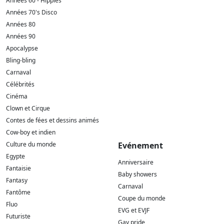
Années 60 - Hippies
Années 70's Disco
Années 80
Années 90
Apocalypse
Bling-bling
Carnaval
Célébrités
Cinéma
Clown et Cirque
Contes de fées et dessins animés
Cow-boy et indien
Culture du monde
Evénement
Egypte
Anniversaire
Fantaisie
Baby showers
Fantasy
Carnaval
Fantôme
Coupe du monde
Fluo
EVG et EVJF
Futuriste
Gay pride