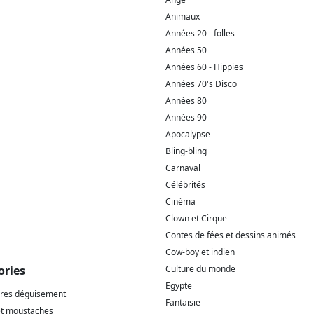
Animaux
Années 20 - folles
Années 50
Années 60 - Hippies
Années 70's Disco
Années 80
Années 90
Apocalypse
Bling-bling
Carnaval
Célébrités
Cinéma
Clown et Cirque
Contes de fées et dessins animés
Cow-boy et indien
ories
Culture du monde
Egypte
ires déguisement
Fantaisie
et moustaches