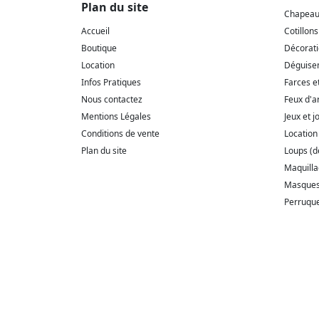
Plan du site
Chapeaux
Accueil
Cotillons
Boutique
Décorat
Location
Déguise
Infos Pratiques
Farces e
Nous contactez
Feux d'ar
Mentions Légales
Jeux et j
Conditions de vente
Location
Plan du site
Loups (
Maquill
Masque
Perruqu