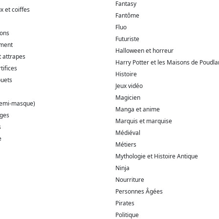
Fantasy
 et coiffes
Fantôme
Fluo
ions
Futuriste
ment
Halloween et horreur
t attrapes
Harry Potter et les Maisons de Poudla
tifices
Histoire
ouets
Jeux vidéo
Magicien
demi-masque)
Manga et anime
ages
Marquis et marquise
s
Médiéval
e
Métiers
Mythologie et Histoire Antique
Ninja
Nourriture
Personnes Âgées
Pirates
Politique