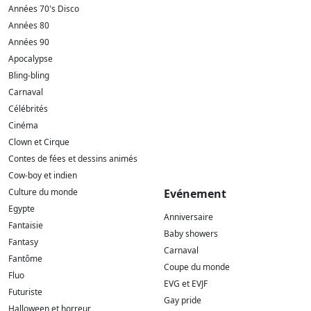
Années 70's Disco
Années 80
Années 90
Apocalypse
Bling-bling
Carnaval
Célébrités
Cinéma
Clown et Cirque
Contes de fées et dessins animés
Cow-boy et indien
Culture du monde
Evénement
Egypte
Anniversaire
Fantaisie
Baby showers
Fantasy
Carnaval
Fantôme
Coupe du monde
Fluo
EVG et EVJF
Futuriste
Gay pride
Halloween et horreur