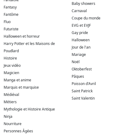
Baby showers
Fantasy
Carnaval
Fantôme
Coupe du monde
Fluo
EVG et EVJF
Futuriste
Gay pride
Halloween et horreur
Halloween
Harry Potter et les Maisons de
Jour de l'an
Poudlard
Mariage
Histoire
Noël
Jeux vidéo
Oktoberfest
Magicien
Pâques
Manga et anime
Poisson d'Avril
Marquis et marquise
Saint Patrick
Médiéval
Saint Valentin
Métiers
Mythologie et Histoire Antique
Ninja
Nourriture
Personnes Âgées