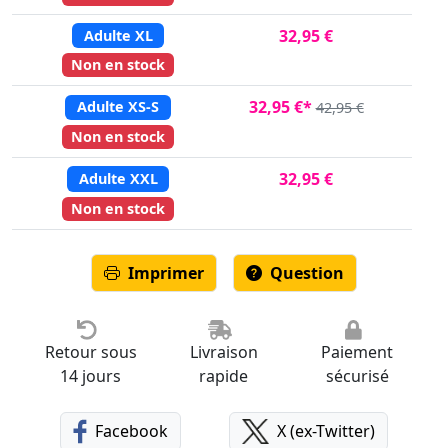
32,95 €
Adulte XL
Non en stock
32,95 €*
Adulte XS-S
42,95 €
Non en stock
32,95 €
Adulte XXL
Non en stock
Imprimer
Question
Retour sous
Livraison
Paiement
14 jours
rapide
sécurisé
Facebook
X (ex-Twitter)