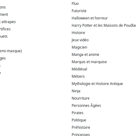
Fluo
ions
Futuriste
ment
Halloween et horreur
t attrapes
Harry Potter et les Maisons de Poudla
tifices
Histoire
ouets
Jeux vidéo
Magicien
demi-masque)
Manga et anime
ages
Marquis et marquise
s
Médiéval
e
Métiers
Mythologie et Histoire Antique
Ninja
Nourriture
Personnes Âgées
Pirates
Politique
Préhistoire
Princesses