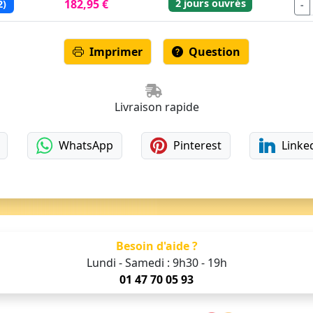
2 jours ouvrés
182,95 €
2)
-
Imprimer
Question
Livraison rapide
WhatsApp
Pinterest
Linke
Besoin d'aide ?
Lundi - Samedi : 9h30 - 19h
01 47 70 05 93