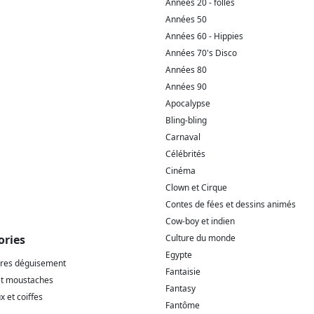
Années 20 - folles
Années 50
Années 60 - Hippies
Années 70's Disco
Années 80
Années 90
Apocalypse
Bling-bling
Carnaval
Célébrités
Cinéma
Clown et Cirque
Contes de fées et dessins animés
Cow-boy et indien
ories
Culture du monde
Egypte
ires déguisement
Fantaisie
et moustaches
Fantasy
 et coiffes
Fantôme