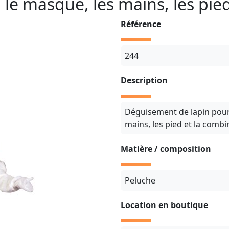
 le masque, les mains, les pie
Référence
244
Description
Déguisement de lapin pour 
mains, les pied et la comb
Matière / composition
Peluche
Location en boutique