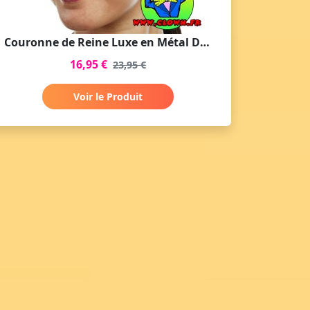
Couronne de Reine Luxe en Métal Doré
16,95 €
23,95 €
Voir le Produit