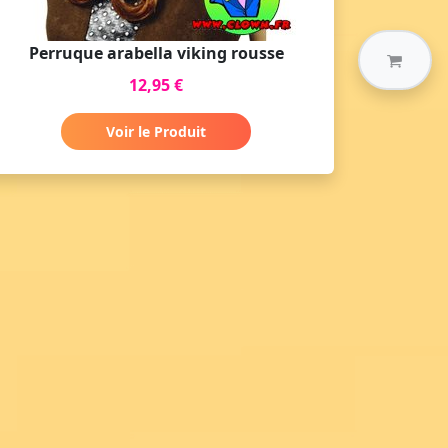
Perruque arabella viking rousse
12,95 €
Voir le Produit