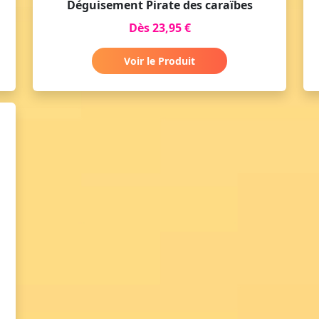
Déguisement Pirate des caraïbes
Dès 23,95 €
Voir le Produit