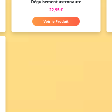
Déguisement astronaute
22,95 €
Voir le Produit