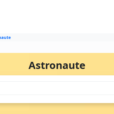
naute
Astronaute