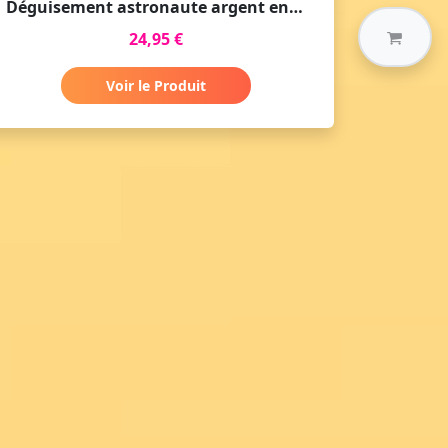
Déguisement astronaute argent enfant
24,95 €
Voir le Produit