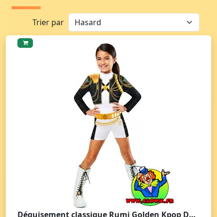
Trier par
Déguisement classique Rumi Golden Kpop Demon Hunter™ fille