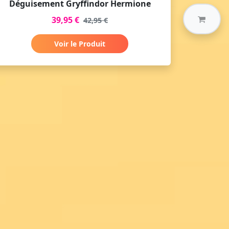
Déguisement Gryffindor Hermione
39,95 €
42,95 €
Voir le Produit