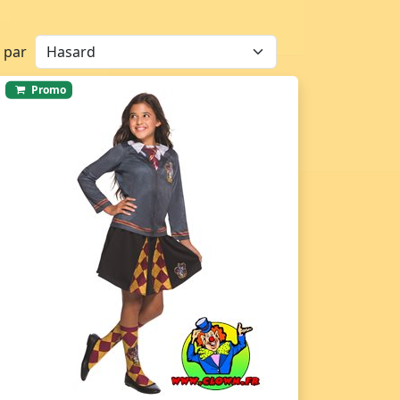
r par
Promo