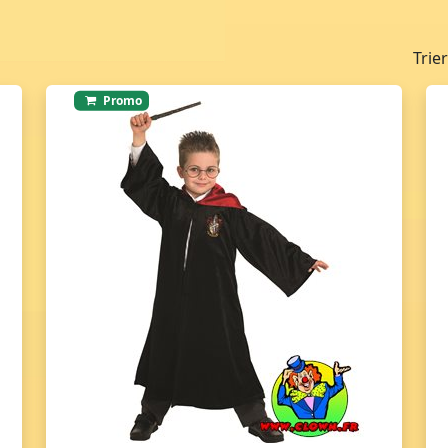
Trie
Promo