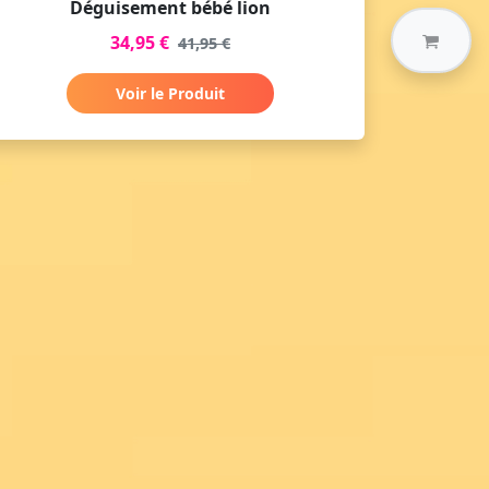
Déguisement bébé lion
34,95 €
41,95 €
Voir le Produit