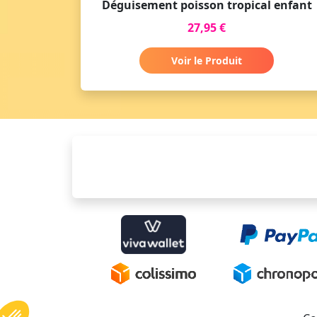
Déguisement poisson tropical enfant
27,95 €
Voir le Produit