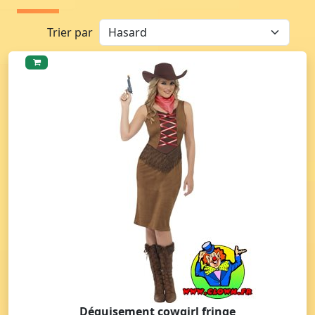
Trier par
Déguisement cowgirl fringe