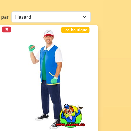
r par
Loc. boutique