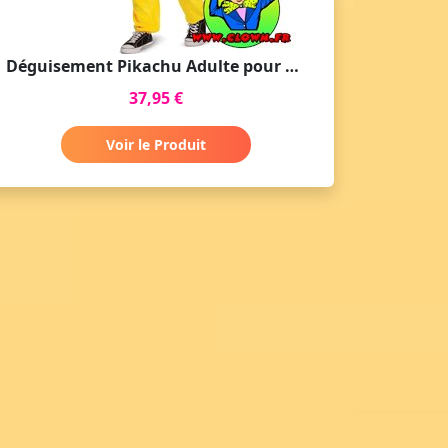
Déguisement Pikachu Adulte pour Fête Cosplay
37,95 €
Voir le Produit