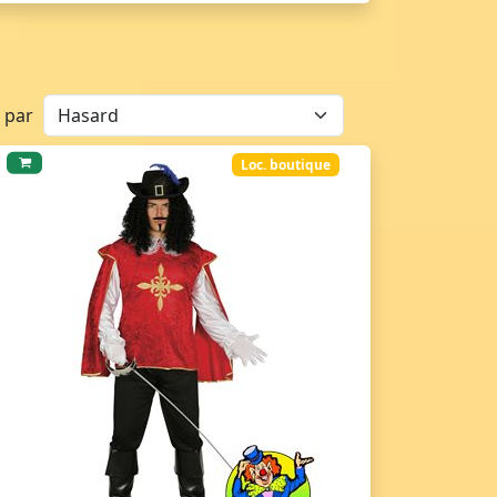
r par
Loc. boutique