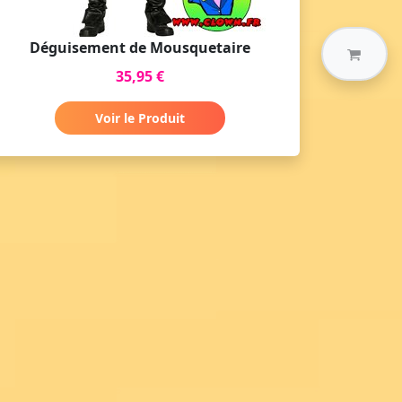
Déguisement de Mousquetaire
35,95 €
Voir le Produit