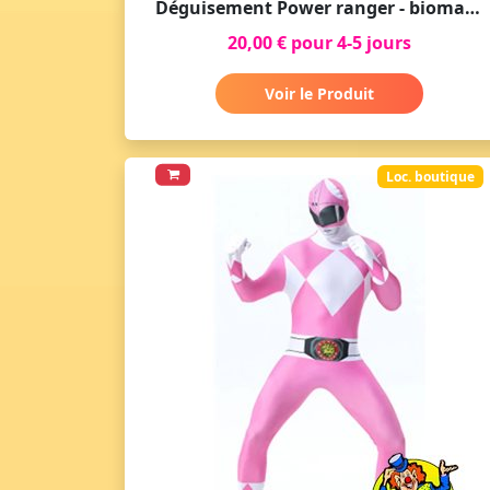
Déguisement Power ranger - bioman rouge
20,00 € pour 4-5 jours
Voir le Produit
Loc. boutique