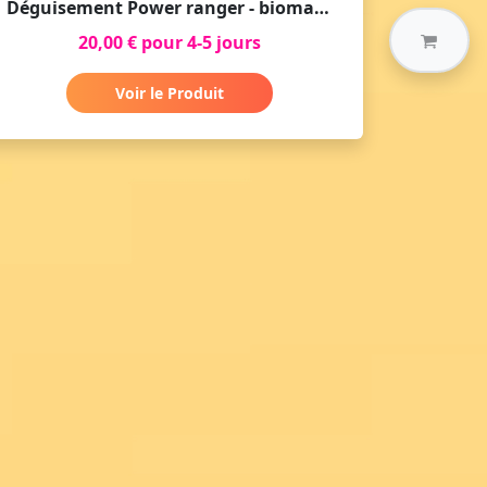
Déguisement Power ranger - bioman bleu
20,00 € pour 4-5 jours
Voir le Produit