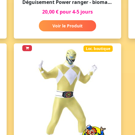
Déguisement Power ranger - bioman noir
20,00 € pour 4-5 jours
Voir le Produit
Loc. boutique