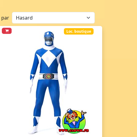
r par
Loc. boutique