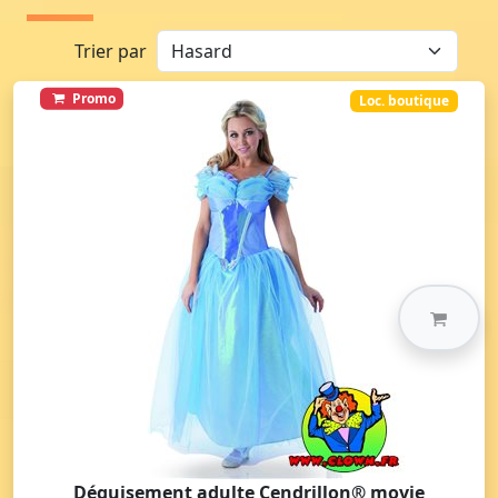
Trier par
Promo
Loc. boutique
Déguisement adulte Cendrillon® movie