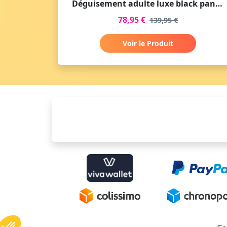
Déguisement adulte luxe black panther endgame
78,95 €
139,95 €
Voir le Produit