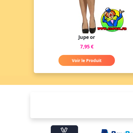
Jupe or
7,95 €
Voir le Produit