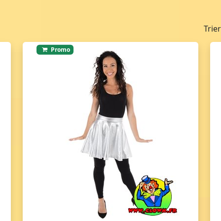
Trie
Promo