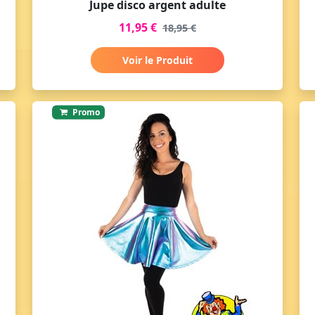
Jupe disco argent adulte
11,95 €
18,95 €
Voir le Produit
Promo