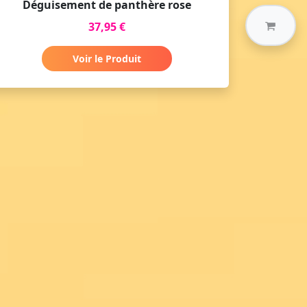
Déguisement de panthère rose
37,95 €
Voir le Produit