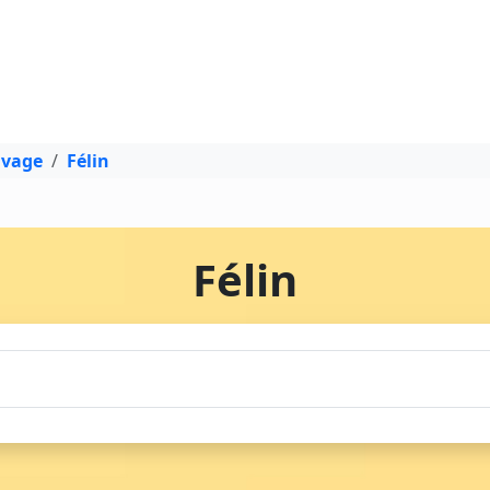
uvage
Félin
Félin