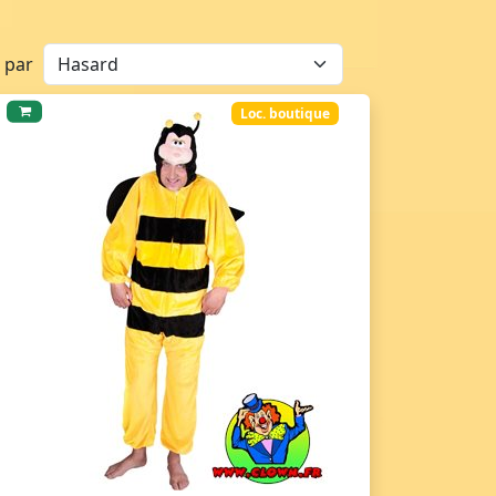
r par
Loc. boutique