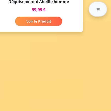
Déguisement d'Abeille homme
59,95 €
Voir le Produit