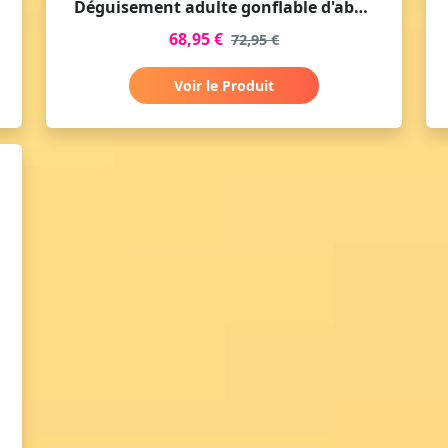
Déguisement adulte gonflable d'abeille
68,95 €
72,95 €
Voir le Produit