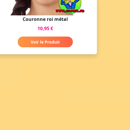
Couronne roi métal
10,95 €
Voir le Produit