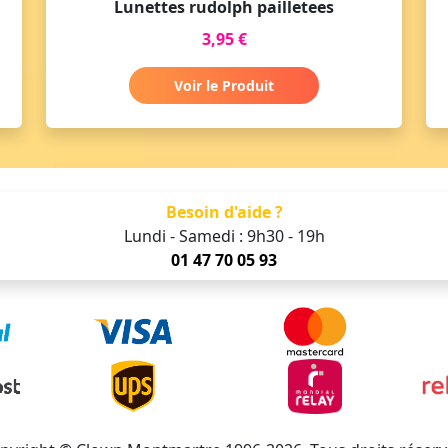
Lunettes rudolph pailletees
3,95 €
Voir le Produit
Besoin d'aide ?
Lundi - Samedi : 9h30 - 19h
01 47 70 05 93